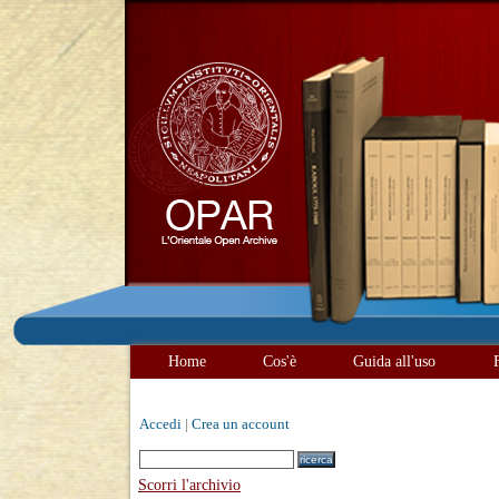
Home
Cos'è
Guida all'uso
Accedi
|
Crea un account
Scorri l'archivio