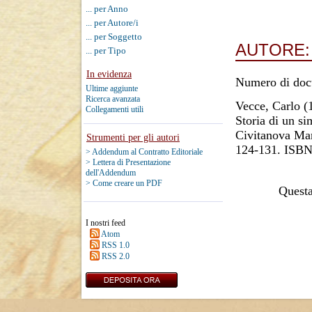
... per Anno
... per Autore/i
... per Soggetto
AUTORE
... per Tipo
In evidenza
Numero di doc
Ultime aggiunte
Ricerca avanzata
Vecce, Carlo
(
Collegamenti utili
Storia di un si
Civitanova Mar
Strumenti per gli autori
124-131. ISBN
> Addendum al Contratto Editoriale
> Lettera di Presentazione
dell'Addendum
> Come creare un PDF
Questa 
I nostri feed
Atom
RSS 1.0
RSS 2.0