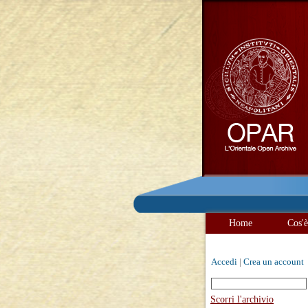
Home
Cos'
Accedi
|
Crea un account
Scorri l'archivio