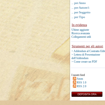
... per Anno
... per Autore/i
... per Soggetto
... per Tipo
In evidenza
Ultime aggiunte
Ricerca avanzata
Collegamenti utili
Strumenti per gli autori
> Addendum al Contratto Edit
> Lettera di Presentazione
dell'Addendum
> Come creare un PDF
I nostri feed
Atom
RSS 1.0
RSS 2.0