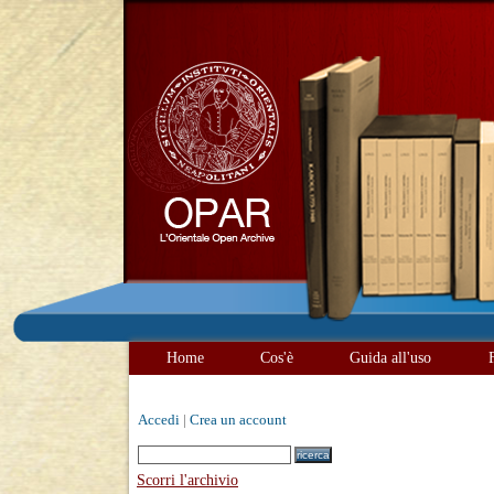
Home
Cos'è
Guida all'uso
Accedi
|
Crea un account
Scorri l'archivio