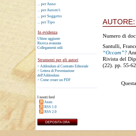
... per Anno
... per Autore/i
... per Soggetto
AUTORE
... per Tipo
In evidenza
Numero di doc
Ultime aggiunte
Ricerca avanzata
Santulli, Franc
Collegamenti utili
“Occam”?
Anna
Rivista del Di
Strumenti per gli autori
(22). pp. 55-6
> Addendum al Contratto Editoriale
> Lettera di Presentazione
dell'Addendum
> Come creare un PDF
Questa 
I nostri feed
Atom
RSS 1.0
RSS 2.0