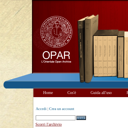
Home
Cos'è
Guida all'uso
Accedi
|
Crea un account
Scorri l'archivio