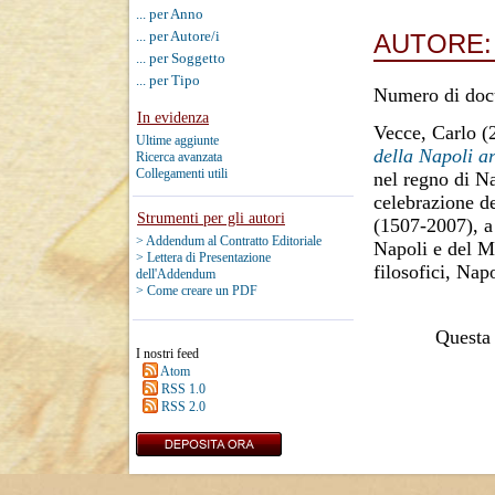
... per Anno
... per Autore/i
AUTORE
... per Soggetto
... per Tipo
Numero di doc
In evidenza
Vecce, Carlo
(
Ultime aggiunte
della Napoli a
Ricerca avanzata
Collegamenti utili
nel regno di Na
celebrazione de
Strumenti per gli autori
(1507-2007), a
> Addendum al Contratto Editoriale
Napoli e del Me
> Lettera di Presentazione
filosofici, Na
dell'Addendum
> Come creare un PDF
Questa 
I nostri feed
Atom
RSS 1.0
RSS 2.0