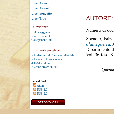
... per Anno
... per Autore/i
... per Soggetto
AUTORE
... per Tipo
In evidenza
Numero di doc
Ultime aggiunte
Ricerca avanzata
Soenoto, Faiza
Collegamenti utili
d’anteguerra.
A
Dipartimento d
Strumenti per gli autori
Vol. 36 fasc. 3
> Addendum al Contratto Editoriale
> Lettera di Presentazione
dell'Addendum
> Come creare un PDF
Questa 
I nostri feed
Atom
RSS 1.0
RSS 2.0