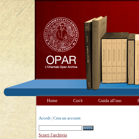
Home
Cos'è
Guida all'uso
Accedi
|
Crea un account
Scorri l'archivio