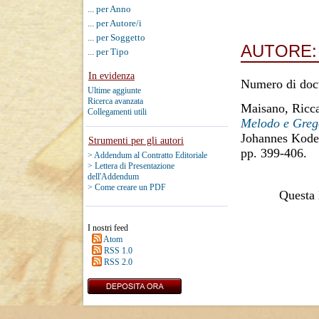
... per Anno
... per Autore/i
... per Soggetto
AUTORE
... per Tipo
In evidenza
Numero di doc
Ultime aggiunte
Ricerca avanzata
Maisano, Ricc
Collegamenti utili
Melodo e Greg
Johannes Koder
Strumenti per gli autori
pp. 399-406.
> Addendum al Contratto Editoriale
> Lettera di Presentazione
dell'Addendum
> Come creare un PDF
Questa l
I nostri feed
Atom
RSS 1.0
RSS 2.0