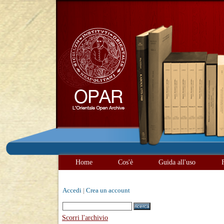
Home
Cos'è
Guida all'uso
Accedi
|
Crea un account
Scorri l'archivio