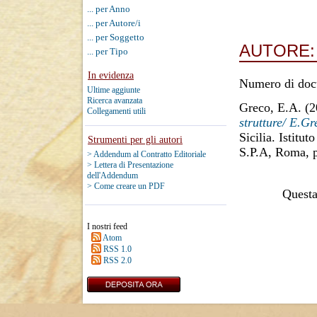
... per Anno
... per Autore/i
... per Soggetto
AUTORE
... per Tipo
In evidenza
Numero di doc
Ultime aggiunte
Ricerca avanzata
Greco, E.A.
(2
Collegamenti utili
strutture/ E.Gr
Sicilia. Istitu
Strumenti per gli autori
S.P.A, Roma, 
> Addendum al Contratto Editoriale
> Lettera di Presentazione
dell'Addendum
> Come creare un PDF
Questa 
I nostri feed
Atom
RSS 1.0
RSS 2.0