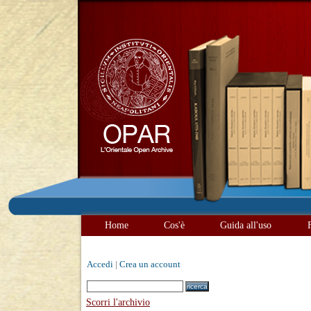
Home
Cos'è
Guida all'uso
Accedi
|
Crea un account
Scorri l'archivio