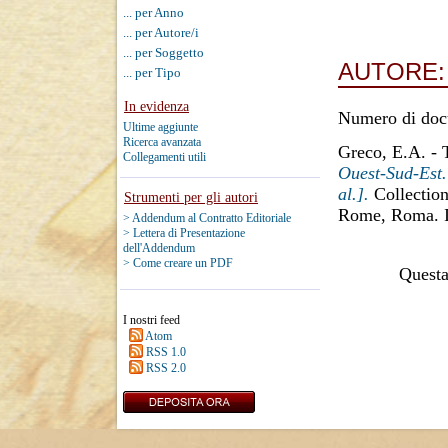
... per Anno
... per Autore/i
... per Soggetto
AUTORE
... per Tipo
In evidenza
Numero di doc
Ultime aggiunte
Ricerca avanzata
Greco, E.A.
-
Collegamenti utili
Ouest-Sud-Est.
al.].
Collection
Strumenti per gli autori
Rome, Roma. 
> Addendum al Contratto Editoriale
> Lettera di Presentazione
dell'Addendum
> Come creare un PDF
Questa 
I nostri feed
Atom
RSS 1.0
RSS 2.0