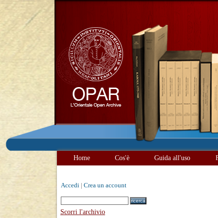
Home
Cos'è
Guida all'uso
Accedi
|
Crea un account
Scorri l'archivio