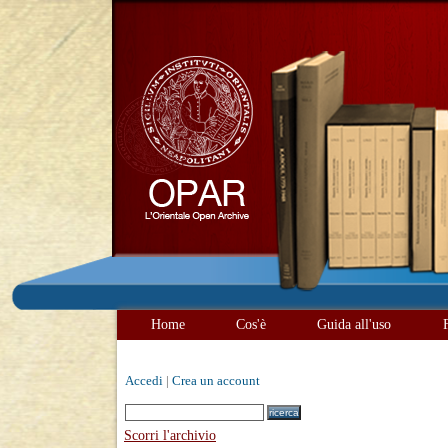
Home
Cos'è
Guida all'uso
Accedi
|
Crea un account
Scorri l'archivio