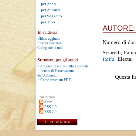
... per Anno
... per Autore/i
... per Soggetto
... per Tipo
AUTORE
In evidenza
Ultime aggiunte
Numero di doc
Ricerca avanzata
Collegamenti utili
Sciarelli, Fabi
Italia.
Electa.
Strumenti per gli autori
> Addendum al Contratto Editoriale
> Lettera di Presentazione
dell'Addendum
Questa lis
> Come creare un PDF
I nostri feed
Atom
RSS 1.0
RSS 2.0