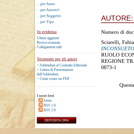
... per Anno
... per Autore/i
... per Soggetto
AUTORE
... per Tipo
Numero di doc
In evidenza
Ultime aggiunte
Sciarelli, Fabi
Ricerca avanzata
Collegamenti utili
INCONSUETO
RUOLO ECO
Strumenti per gli autori
REGIONE TRA
> Addendum al Contratto Editoriale
0873-1
> Lettera di Presentazione
dell'Addendum
> Come creare un PDF
Questa 
I nostri feed
Atom
RSS 1.0
RSS 2.0