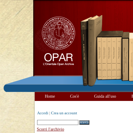
Home
Cos'è
Guida all'uso
Accedi
|
Crea un account
Scorri l'archivio