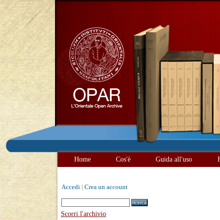
Home
Cos'è
Guida all'uso
Accedi
|
Crea un account
Scorri l'archivio