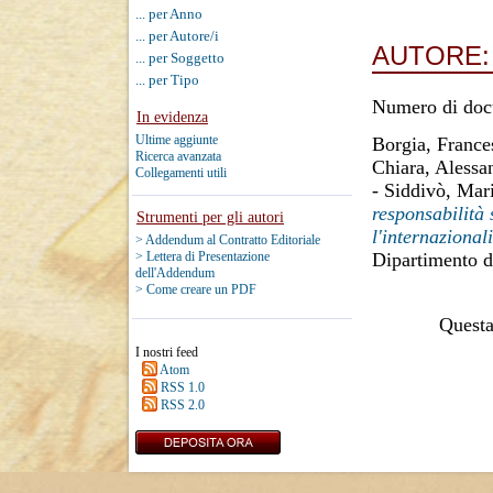
... per Anno
... per Autore/i
AUTORE
... per Soggetto
... per Tipo
Numero di doc
In evidenza
Ultime aggiunte
Borgia, Franc
Ricerca avanzata
Chiara, Alessa
Collegamenti utili
-
Siddivò, Mar
responsabilità 
Strumenti per gli autori
l'internazional
> Addendum al Contratto Editoriale
Dipartimento d
> Lettera di Presentazione
dell'Addendum
> Come creare un PDF
Questa 
I nostri feed
Atom
RSS 1.0
RSS 2.0