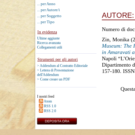
... per Anno
... per Autore/i
AUTORE
... per Soggetto
... per Tipo
Numero di doc
In evidenza
Ultime aggiunte
Zin, Monika
(
Ricerca avanzata
Museum: The Pro
Collegamenti utili
in Amaravati 
Napoli “L’Orien
Strumenti per gli autori
Dipartimento di
> Addendum al Contratto Editoriale
157-180. ISSN
> Lettera di Presentazione
dell'Addendum
> Come creare un PDF
Questa 
I nostri feed
Atom
RSS 1.0
RSS 2.0