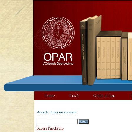
Home
Cos'è
Guida all'uso
Accedi
|
Crea un account
Scorri l'archivio