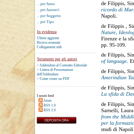
de Filippis, Si
... per Anno
ricordo di Mari
... per Autore/i
Napoli.
... per Soggetto
... per Tipo
de Filippis , S
Nature, Ideolo
In evidenza
Firenze e la sf
Ultime aggiunte
Ricerca avanzata
pp. 95-109.
Collegamenti utili
de Filippis, Si
Strumenti per gli autori
of language.
Et
> Addendum al Contratto Editoriale
> Lettera di Presentazione
de Filippis, Si
dell'Addendum
Amerindian Tal
> Come creare un PDF
de Filippis, Si
La sfida di Da
I nostri feed
Atom
de Filippis, Si
RSS 1.0
Sarnelli, Laura
RSS 2.0
from the Middle
per la formazio
studi di Napol