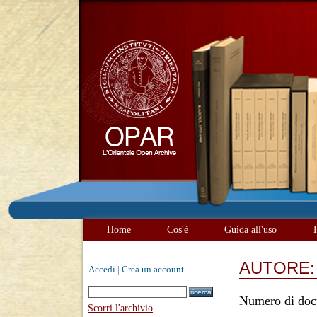
Home
Cos'è
Guida all'uso
AUTORE
Accedi
|
Crea un account
Numero di doc
Scorri l'archivio