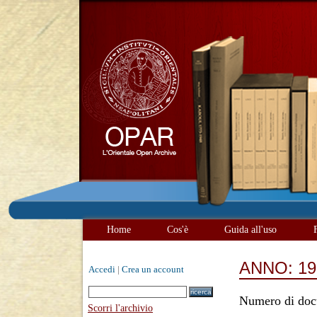
Home
Cos'è
Guida all'uso
ANNO: 19
Accedi
|
Crea un account
Numero di doc
Scorri l'archivio