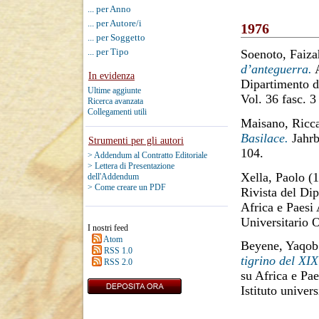
... per Anno
... per Autore/i
1976
... per Soggetto
... per Tipo
Soenoto, Faiza
d’anteguerra.
A
In evidenza
Dipartimento d
Ultime aggiunte
Vol. 36 fasc. 3
Ricerca avanzata
Collegamenti utili
Maisano, Ricc
Basilace.
Jahrb
Strumenti per gli autori
104.
> Addendum al Contratto Editoriale
> Lettera di Presentazione
Xella, Paolo
(1
dell'Addendum
> Come creare un PDF
Rivista del Dip
Africa e Paesi 
Universitario O
I nostri feed
Atom
Beyene, Yaqob
RSS 1.0
tigrino del XIX
RSS 2.0
su Africa e Pa
Istituto univer