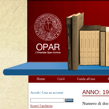
Home
Cos'è
Guida all'uso
ANNO: 19
Accedi
|
Crea un account
Numero di doc
Scorri l'archivio