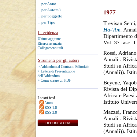
... per Anno
... per Autore/i
1977
... per Soggetto
... per Tipo
Trevisan Semi
Ha-'Am.
Annali
In evidenza
Dipartimento d
Ultime aggiunte
Vol. 37 fasc. 1
Ricerca avanzata
Collegamenti utili
Rossi, Adriano
Annali : Rivist
Strumenti per gli autori
Studi su Africa
> Addendum al Contratto Editoriale
(Annali)). Isti
> Lettera di Presentazione
dell'Addendum
> Come creare un PDF
Beyene, Yaqob
Rivista del Dip
Africa e Paesi 
I nostri feed
Istituto Univer
Atom
RSS 1.0
Mazzei, Franc
RSS 2.0
Annali : Rivist
Studi su Africa
(Annali)). Isti