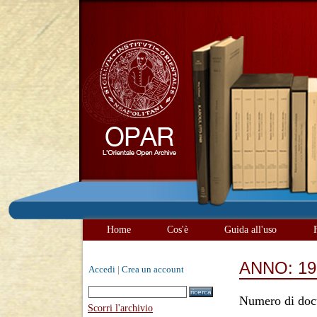
Home
Cos'è
Guida all'uso
ANNO: 19
Accedi
|
Crea un account
Numero di doc
Scorri l'archivio