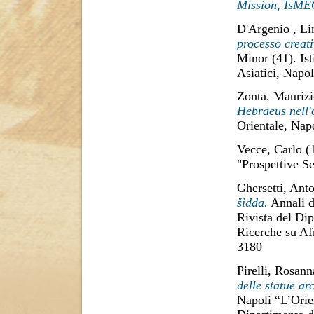
Mission, IsME
D'Argenio , Li
processo creati
Minor (41). Ist
Asiatici, Napol
Zonta, Mauriz
Hebraeus nell'
Orientale, Napo
Vecce, Carlo
(
"Prospettive Se
Ghersetti, Anto
šidda.
Annali de
Rivista del Dip
Ricerche su Af
3180
Pirelli, Rosann
delle statue ar
Napoli “L’Orien