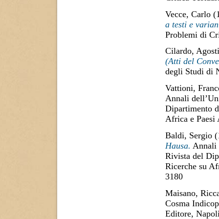
Vecce, Carlo
(
a testi e varia
Problemi di Cri
Cilardo, Agost
(Atti del Conv
degli Studi di 
Vattioni, Fran
Annali dell’Uni
Dipartimento di
Africa e Paesi
Baldi, Sergio
(
Hausa.
Annali 
Rivista del Dip
Ricerche su Af
3180
Maisano, Ricc
Cosma Indicopl
Editore, Napol