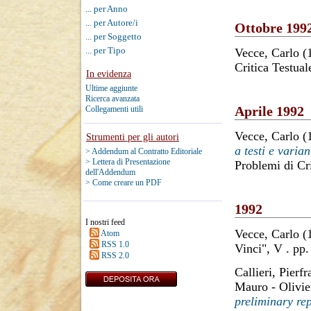
... per Anno
... per Autore/i
Ottobre 199
... per Soggetto
... per Tipo
Vecce, Carlo
(
Critica Testual
In evidenza
Ultime aggiunte
Ricerca avanzata
Aprile 1992
Collegamenti utili
Vecce, Carlo
(
Strumenti per gli autori
a testi e varia
> Addendum al Contratto Editoriale
> Lettera di Presentazione
Problemi di Cri
dell'Addendum
> Come creare un PDF
1992
I nostri feed
Vecce, Carlo
(
Atom
RSS 1.0
Vinci", V . pp
RSS 2.0
Callieri, Pierf
Mauro
-
Olivie
preliminary rep