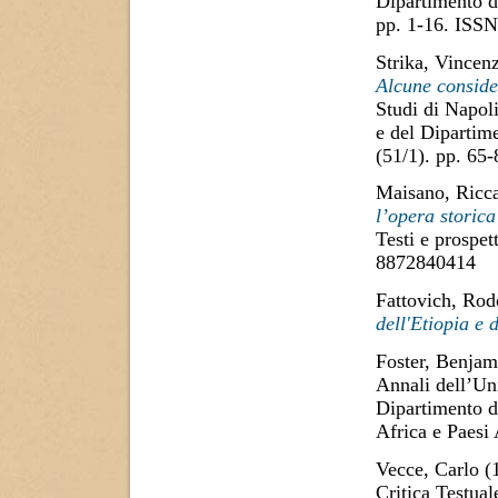
Dipartimento di
pp. 1-16. ISS
Strika, Vincen
Alcune consider
Studi di Napoli
e del Dipartime
(51/1). pp. 65
Maisano, Ricc
l’opera storica
Testi e prospe
8872840414
Fattovich, Rod
dell'Etiopia e 
Foster, Benjam
Annali dell’Uni
Dipartimento di
Africa e Paesi
Vecce, Carlo
(
Critica Testual