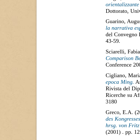
orientalizzante
Dottorato, Univ
Guarino, Augu
la narrativa es
del Convegno I
43-59.
Sciarelli, Fabi
Comparison Be
Conference 200
Cigliano, Mari
epoca Ming.
An
Rivista del Dip
Ricerche su Af
3180
Greco, E.A.
(2
des Kongresses
hrsg. von Frit
(2001) . pp. 