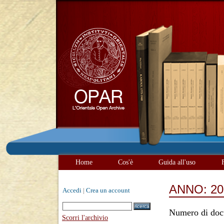
Home
Cos'è
Guida all'uso
ANNO: 20
Accedi
|
Crea un account
Numero di doc
Scorri l'archivio