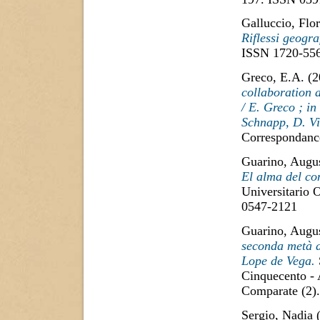
Galluccio, Flo
Riflessi geogra
ISSN 1720-55
Greco, E.A.
(2
collaboration 
/ E. Greco ; i
Schnapp, D. Vi
Correspondance
Guarino, Augu
El alma del co
Universitario 
0547-2121
Guarino, Augu
seconda metà d
Lope de Vega.
Cinquecento - A
Comparate (2).
Sergio, Nadia
(