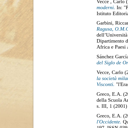
Vecce , Carlo
(
moderni.
In: "P
Istituto Edito
Garbini, Ricca
Ragusa, O.M.C.
dell’Università
Dipartimento di
Africa e Paesi
Sánchez Garcí
del Siglo de Or
Vecce, Carlo
(
la società mil
Visconti.
"l'Era
Greco, E.A.
(2
della Scuola Ar
s. III, 1 (2001
Greco, E.A.
(2
l'Occidente.
Qua
197. ISSN 039