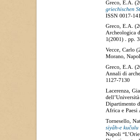
Greco, E.A.
(2
griechischen S
ISSN 0017-14
Greco, E.A.
(2
Archeologica di
1(2001) . pp.
Vecce, Carlo
(
Morano, Napol
Greco, E.A.
(2
Annali di arch
1127-7130
Lacerenza, Gia
dell’Università
Dipartimento di
Africa e Paesi
Tornesello, Nat
siyâh-e kučulu
Napoli “L’Orien