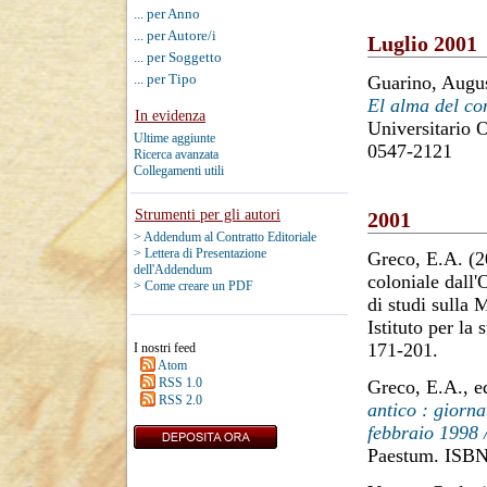
... per Anno
... per Autore/i
Luglio 2001
... per Soggetto
... per Tipo
Guarino, Augu
El alma del co
In evidenza
Universitario 
Ultime aggiunte
0547-2121
Ricerca avanzata
Collegamenti utili
Strumenti per gli autori
2001
> Addendum al Contratto Editoriale
> Lettera di Presentazione
Greco, E.A.
(2
dell'Addendum
coloniale dall
> Come creare un PDF
di studi sulla
Istituto per la
171-201.
I nostri feed
Atom
RSS 1.0
Greco, E.A.
, 
RSS 2.0
antico : giorn
febbraio 1998 
Paestum. ISBN