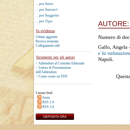
... per Anno
... per Autore/i
... per Soggetto
... per Tipo
AUTORE
In evidenza
Numero di doc
Ultime aggiunte
Ricerca avanzata
Collegamenti utili
Gallo, Angela
e la valutazion
Strumenti per gli autori
Napoli.
> Addendum al Contratto Editoriale
> Lettera di Presentazione
dell'Addendum
Questa 
> Come creare un PDF
I nostri feed
Atom
RSS 1.0
RSS 2.0