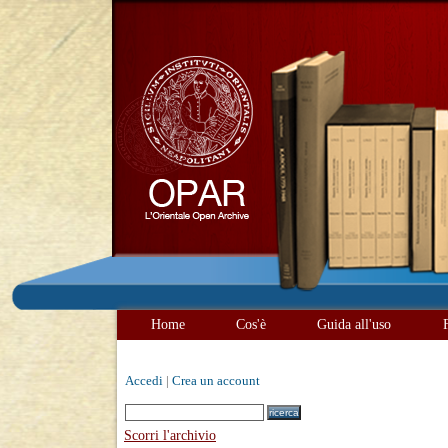
Home
Cos'è
Guida all'uso
Accedi
|
Crea un account
Scorri l'archivio