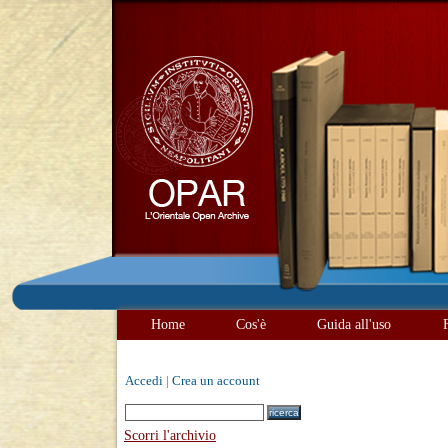
Home
Cos'è
Guida all'uso
Accedi
|
Crea un account
Scorri l'archivio