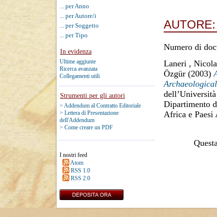
... per Anno
... per Autore/i
AUTORE
... per Soggetto
... per Tipo
Numero di doc
In evidenza
Ultime aggiunte
Laneri , Nicola
Ricerca avanzata
Özgür
(2003)
Collegamenti utili
Archaeological
dell’Università
Strumenti per gli autori
Dipartimento di
> Addendum al Contratto Editoriale
Africa e Paesi
> Lettera di Presentazione
dell'Addendum
> Come creare un PDF
Questa 
I nostri feed
Atom
RSS 1.0
RSS 2.0