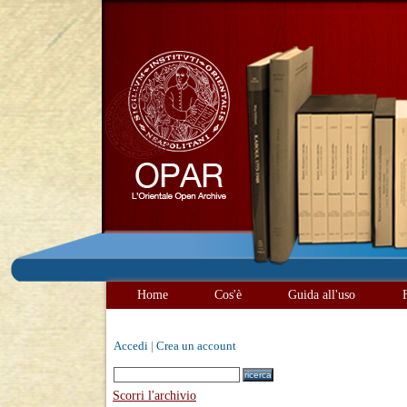
Home
Cos'è
Guida all'uso
Accedi
|
Crea un account
Scorri l'archivio