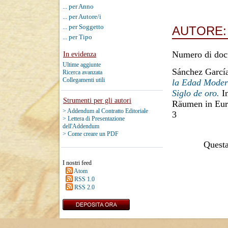
... per Anno
... per Autore/i
... per Soggetto
AUTORE
... per Tipo
Numero di doc
In evidenza
Ultime aggiunte
Sánchez Garcí
Ricerca avanzata
Collegamenti utili
la Edad Modern
Siglo de oro.
In
Strumenti per gli autori
Räumen in Eur
> Addendum al Contratto Editoriale
3
> Lettera di Presentazione
dell'Addendum
> Come creare un PDF
Questa 
I nostri feed
Atom
RSS 1.0
RSS 2.0