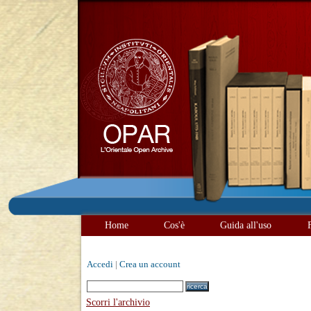
Home
Cos'è
Guida all'uso
Accedi
|
Crea un account
Scorri l'archivio