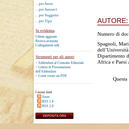
... per Anno
... per Autore/i
... per Soggetto
AUTORE
... per Tipo
In evidenza
Numero di doc
Ultime aggiunte
Ricerca avanzata
Spagnoli, Mari
Collegamenti utili
dell’Università
Dipartimento di
Strumenti per gli autori
Africa e Paesi
> Addendum al Contratto Editoriale
> Lettera di Presentazione
dell'Addendum
> Come creare un PDF
Questa l
I nostri feed
Atom
RSS 1.0
RSS 2.0