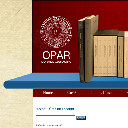
Home
Cos'è
Guida all'uso
Accedi
|
Crea un account
Scorri l'archivio