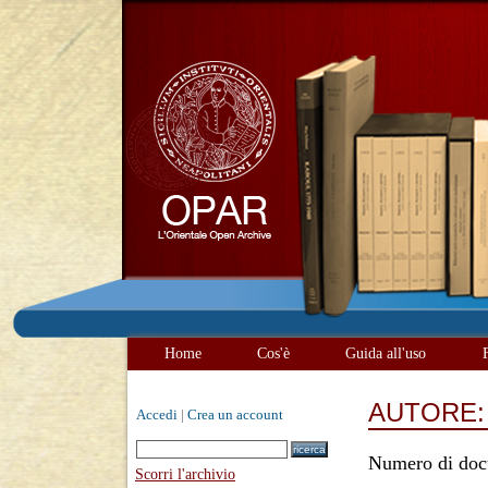
Home
Cos'è
Guida all'uso
AUTORE
Accedi
|
Crea un account
Numero di doc
Scorri l'archivio