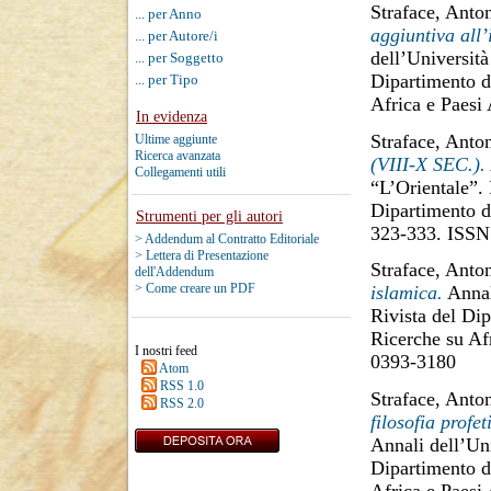
Straface, Anton
... per Anno
aggiuntiva all’
... per Autore/i
dell’Università
... per Soggetto
Dipartimento di
... per Tipo
Africa e Paesi
In evidenza
Straface, Anton
Ultime aggiunte
Ricerca avanzata
(VIII-X SEC.).
Collegamenti utili
“L’Orientale”. 
Dipartimento di
Strumenti per gli autori
323-333. ISSN
> Addendum al Contratto Editoriale
> Lettera di Presentazione
Straface, Anton
dell'Addendum
> Come creare un PDF
islamica.
Annali
Rivista del Dip
Ricerche su Af
I nostri feed
0393-3180
Atom
RSS 1.0
Straface, Anton
RSS 2.0
filosofia profe
Annali dell’Uni
Dipartimento di