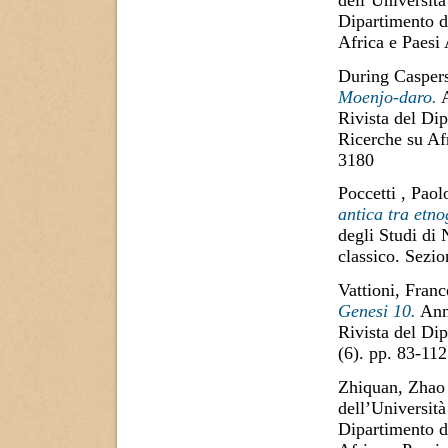
Dipartimento di
Africa e Paesi
During Caspers
Moenjo-daro.
A
Rivista del Dip
Ricerche su Af
3180
Poccetti , Paol
antica tra etno
degli Studi di
classico. Sezi
Vattioni, Fran
Genesi 10.
Anna
Rivista del Di
(6). pp. 83-11
Zhiquan, Zhao
dell’Università
Dipartimento di