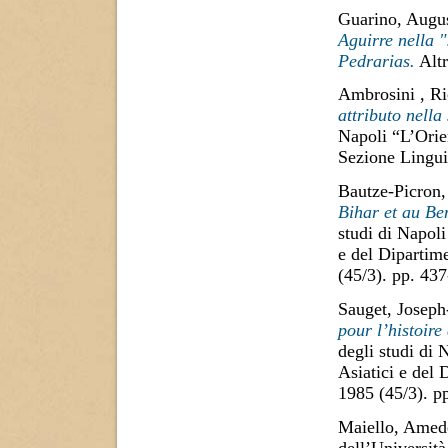
Guarino, Augu
Aguirre nella
Pedrarias.
Altr
Ambrosini , Ri
attributo nella 
Napoli “L’Orie
Sezione Lingui
Bautze-Picron,
Bihar et au Be
studi di Napoli
e del Dipartime
(45/3). pp. 43
Sauget, Joseph
pour l’histoire
degli studi di 
Asiatici e del 
1985 (45/3). 
Maiello, Amed
dell’Università