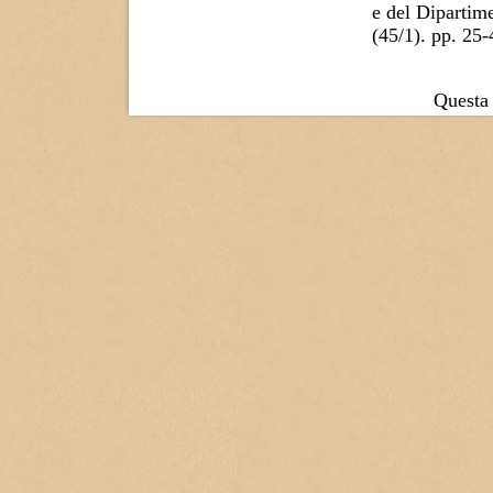
e del Dipartime
(45/1). pp. 25
Questa 