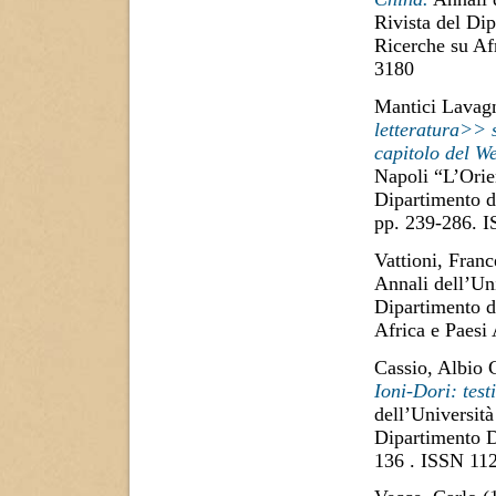
Rivista del Dip
Ricerche su Af
3180
Mantici Lavagn
letteratura>> 
capitolo del We
Napoli “L’Orien
Dipartimento di
pp. 239-286. 
Vattioni, Fran
Annali dell’Uni
Dipartimento di
Africa e Paesi
Cassio, Albio 
Ioni-Dori: test
dell’Università
Dipartimento D
136 . ISSN 11