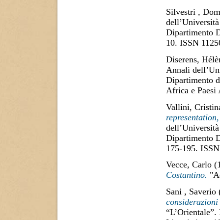
Silvestri , Do
dell’Università
Dipartimento D
10. ISSN 1125
Diserens, Hélè
Annali dell’Uni
Dipartimento di
Africa e Paesi
Vallini, Cristin
representation
dell’Università
Dipartimento D
175-195. ISSN
Vecce, Carlo
(
Costantino.
"Ae
Sani , Saverio
considerazioni 
“L’Orientale”.