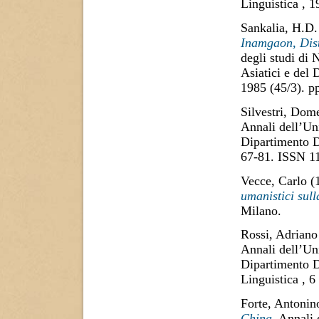
Linguistica , 
Sankalia, H.D.
Inamgaon, Dist
degli studi di 
Asiatici e del 
1985 (45/3). 
Silvestri, Dom
Annali dell’Uni
Dipartimento D
67-81. ISSN 1
Vecce, Carlo
(
umanistici sull
Milano.
Rossi, Adriano
Annali dell’Uni
Dipartimento D
Linguistica , 
Forte, Antonin
China.
Annali d