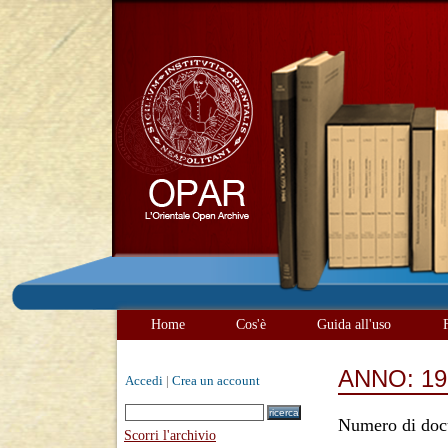
Home
Cos'è
Guida all'uso
ANNO: 19
Accedi
|
Crea un account
Numero di doc
Scorri l'archivio