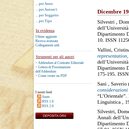
... per Anno
... per Autore/i
Dicembre 19
... per Soggetto
... per Tipo
Silvestri , Do
dell’Università
In evidenza
Dipartimento D
Ultime aggiunte
10. ISSN 1125
Ricerca avanzata
Collegamenti utili
Vallini, Cristin
representation
Strumenti per gli autori
dell’Università
> Addendum al Contratto Editoriale
Dipartimento D
> Lettera di Presentazione
dell'Addendum
175-195. ISSN
> Come creare un PDF
Sani , Saverio
considerazioni 
I nostri feed
“L’Orientale”.
Atom
Linguistica , 
RSS 1.0
RSS 2.0
Silvestri, Dom
Annali dell’Uni
Dipartimento D