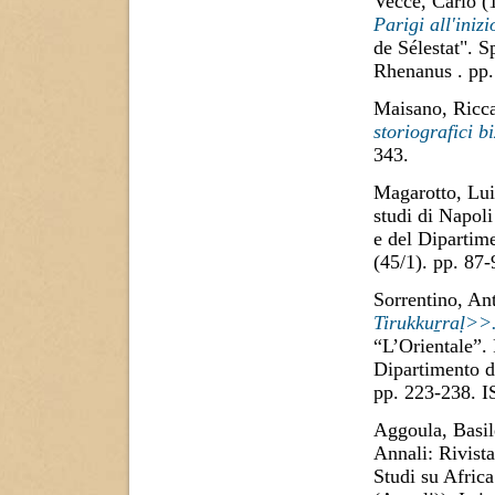
Vecce, Carlo
(
Parigi all'iniz
de Sélestat". S
Rhenanus . pp.
Maisano, Ricc
storiografici bi
343.
Magarotto, Lui
studi di Napoli
e del Dipartime
(45/1). pp. 87
Sorrentino, An
Tirukkuṟraḷ>>
“L’Orientale”. 
Dipartimento di
pp. 223-238. 
Aggoula, Basil
Annali: Rivista
Studi su Africa