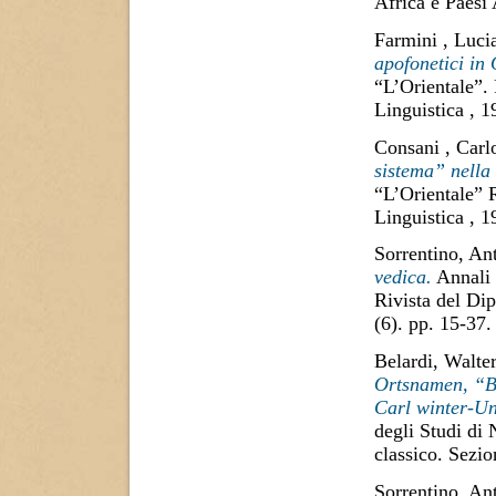
Africa e Paesi
Farmini , Luci
apofonetici in
“L’Orientale”.
Linguistica , 
Consani , Carl
sistema” nella 
“L’Orientale” 
Linguistica , 
Sorrentino, An
vedica.
Annali 
Rivista del Di
(6). pp. 15-37
Belardi, Walte
Ortsnamen, “Be
Carl winter-Un
degli Studi di
classico. Sezi
Sorrentino, An