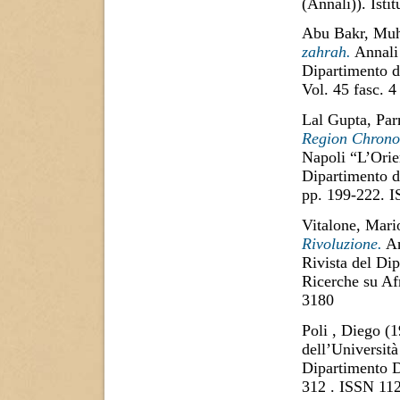
(Annali)). Isti
Abu Bakr, Muh
zahrah.
Annali 
Dipartimento d
Vol. 45 fasc. 4
Lal Gupta, Pa
Region Chrono
Napoli “L’Orien
Dipartimento di
pp. 199-222. 
Vitalone, Mari
Rivoluzione.
An
Rivista del Dip
Ricerche su Af
3180
Poli , Diego
(1
dell’Università
Dipartimento D
312 . ISSN 11