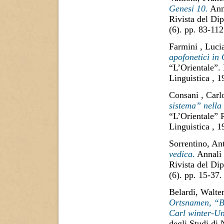
Genesi 10.
Anna
Rivista del Di
(6). pp. 83-11
Farmini , Luci
apofonetici in
“L’Orientale”.
Linguistica , 
Consani , Carl
sistema” nella 
“L’Orientale” 
Linguistica , 
Sorrentino, An
vedica.
Annali 
Rivista del Di
(6). pp. 15-37
Belardi, Walte
Ortsnamen, “Be
Carl winter-Un
degli Studi di