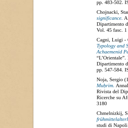
pp. 483-502. 
Chojnacki, Sta
significance.
An
Dipartimento d
Vol. 45 fasc. 1
Cagni, Luigi
-
Typology and 
Achaemenid Pe
“L’Orientale”. 
Dipartimento di
pp. 547-584. 
Noja, Sergio
(
Muḥrim.
Annali
Rivista del Dip
Ricerche su Af
3180
Chmelnizkij, S
frühmittelalter
studi di Napoli