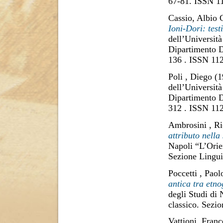
67-81. ISSN 1
Cassio, Albio 
Ioni-Dori: test
dell’Università
Dipartimento D
136 . ISSN 11
Poli , Diego
(1
dell’Università
Dipartimento D
312 . ISSN 11
Ambrosini , Ri
attributo nella 
Napoli “L’Orie
Sezione Lingui
Poccetti , Paol
antica tra etno
degli Studi di
classico. Sezi
Vattioni, Fran