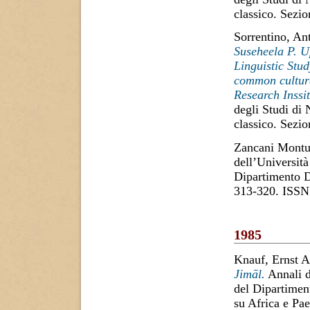
classico. Sezi
Sorrentino, An
Suseheela P. U
Linguistic Stud
common cultura
Research Inssi
degli Studi di
classico. Sezi
Zancani Montu
dell’Università
Dipartimento D
313-320. ISSN
1985
Knauf, Ernst A
Jimāl.
Annali d
del Dipartiment
su Africa e Pa