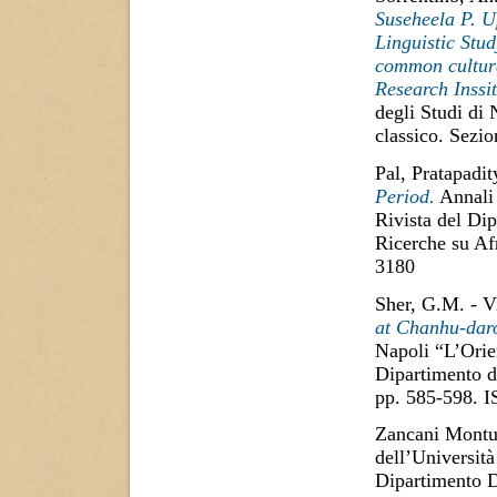
Suseheela P. U
Linguistic Stud
common cultura
Research Inssi
degli Studi di
classico. Sezi
Pal, Pratapadit
Period.
Annali 
Rivista del Dip
Ricerche su Af
3180
Sher, G.M.
-
V
at Chanhu-dar
Napoli “L’Orien
Dipartimento di
pp. 585-598. 
Zancani Montu
dell’Università
Dipartimento D