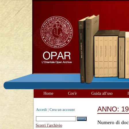
Home
Cos'è
Guida all'uso
ANNO: 19
Accedi
|
Crea un account
Numero di doc
Scorri l'archivio