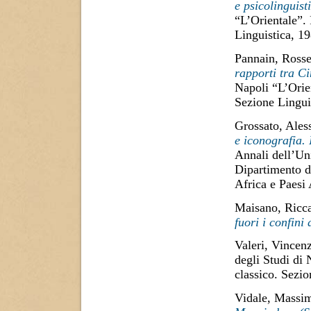
e psicolinguist
“L’Orientale”.
Linguistica, 1
Pannain, Rosse
rapporti tra C
Napoli “L’Orie
Sezione Lingui
Grossato, Ales
e iconografia.
Annali dell’Uni
Dipartimento di
Africa e Paesi
Maisano, Ricc
fuori i confini 
Valeri, Vincen
degli Studi di
classico. Sezi
Vidale, Massi