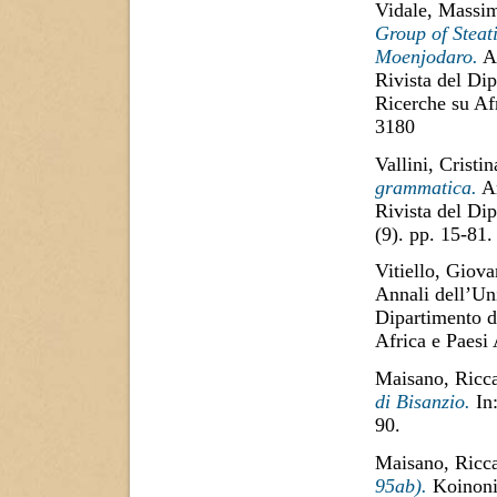
Vidale, Massi
Group of Steat
Moenjodaro.
An
Rivista del Dip
Ricerche su Af
3180
Vallini, Cristin
grammatica.
An
Rivista del Di
(9). pp. 15-81
Vitiello, Giova
Annali dell’Uni
Dipartimento di
Africa e Paesi
Maisano, Ricc
di Bisanzio.
In:
90.
Maisano, Ricc
95ab).
Koinonia