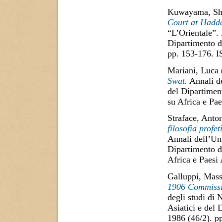
Kuwayama, Sh
Court at Hadd
“L’Orientale”. 
Dipartimento di
pp. 153-176. 
Mariani, Luca
Swat.
Annali de
del Dipartiment
su Africa e Pa
Straface, Anton
filosofia profe
Annali dell’Uni
Dipartimento di
Africa e Paesi
Galluppi, Mas
1906 Commissi
degli studi di 
Asiatici e del 
1986 (46/2). 