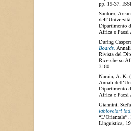
pp. 15-37. IS
Santoro, Arcan
dell’Università
Dipartimento di
Africa e Paesi
During Caspers
Boards.
Annali 
Rivista del Dip
Ricerche su Af
3180
Narain, A. K.
(
Annali dell’Uni
Dipartimento di
Africa e Paesi
Giannini, Stefa
labiovelari lati
“L’Orientale”.
Linguistica, 1