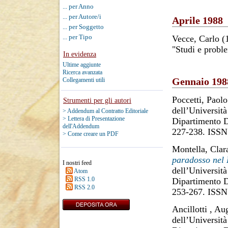
... per Anno
... per Autore/i
Aprile 1988
... per Soggetto
... per Tipo
Vecce, Carlo
(
"Studi e proble
In evidenza
Ultime aggiunte
Ricerca avanzata
Gennaio 198
Collegamenti utili
Poccetti, Paolo
Strumenti per gli autori
dell’Università
> Addendum al Contratto Editoriale
> Lettera di Presentazione
Dipartimento D
dell'Addendum
227-238. ISSN
> Come creare un PDF
Montella, Clar
paradosso nel 
I nostri feed
dell’Università
Atom
RSS 1.0
Dipartimento D
RSS 2.0
253-267. ISSN
Ancillotti , Au
dell’Università