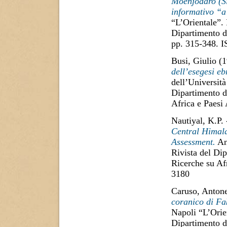
Moenjodaro (Si
informativo “a
“L’Orientale”. 
Dipartimento di
pp. 315-348. 
Busi, Giulio
(1
dell’esegesi e
dell’Università
Dipartimento di
Africa e Paesi
Nautiyal, K.P.
Central Himal
Assessment.
Ann
Rivista del Dip
Ricerche su Af
3180
Caruso, Antone
coranico di Fa
Napoli “L’Orien
Dipartimento di