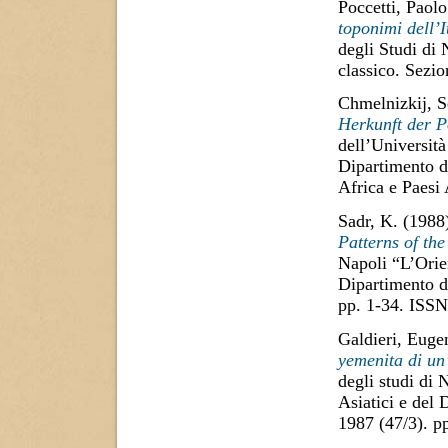
Poccetti, Paolo
toponimi dell’
degli Studi di
classico. Sezi
Chmelnizkij, S
Herkunft der Po
dell’Università
Dipartimento di
Africa e Paesi
Sadr, K.
(1988
Patterns of th
Napoli “L’Orien
Dipartimento di
pp. 1-34. ISS
Galdieri, Euge
yemenita di un
degli studi di 
Asiatici e del 
1987 (47/3). 