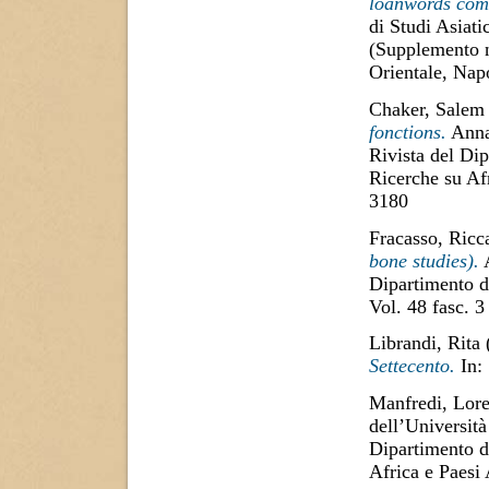
loanwords com
di Studi Asiati
(Supplemento n.
Orientale, Napo
Chaker, Salem
fonctions.
Annal
Rivista del Dip
Ricerche su Af
3180
Fracasso, Ricc
bone studies).
A
Dipartimento d
Vol. 48 fasc. 3
Librandi, Rita
Settecento.
In:
Manfredi, Lore
dell’Università
Dipartimento di
Africa e Paesi