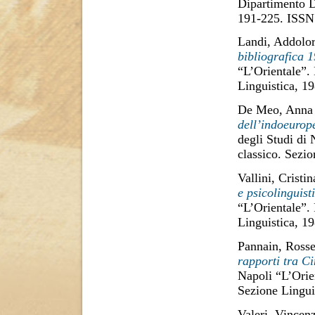
Dipartimento D
191-225. ISSN
Landi, Addolor
bibliografica 
“L’Orientale”.
Linguistica, 1
De Meo, Anna
dell’indoeurop
degli Studi di
classico. Sezi
Vallini, Cristin
e psicolinguist
“L’Orientale”.
Linguistica, 1
Pannain, Rosse
rapporti tra C
Napoli “L’Orie
Sezione Lingui
Valeri, Vincen