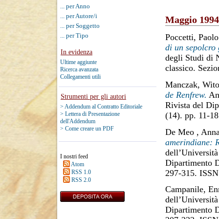
... per Anno
... per Autore/i
Maggio 1994
... per Soggetto
... per Tipo
Poccetti, Paolo
di un sepolcro 
In evidenza
degli Studi di
Ultime aggiunte
classico. Sezi
Ricerca avanzata
Collegamenti utili
Manczak, Wito
de Renfrew.
Ann
Strumenti per gli autori
Rivista del Di
> Addendum al Contratto Editoriale
(14). pp. 11-1
> Lettera di Presentazione
dell'Addendum
> Come creare un PDF
De Meo , Ann
amerindiane: R
dell’Università
I nostri feed
Dipartimento D
Atom
297-315. ISSN
RSS 1.0
RSS 2.0
Campanile, En
dell’Università
Dipartimento D