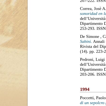
207-222. ISSN
Correa, Josè A
sonoridad en la
dell’Università
Dipartimento D
253-293. ISSN
De Simone , C
Sabini.
Annali d
Rivista del Di
(14). pp. 223
Pedroni, Luigi
dell’Università
Dipartimento D
203-206. ISSN
1994
Poccetti, Paolo
di un sepolcro 