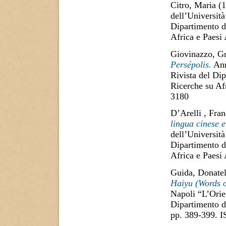
Citro, Maria
(1
dell’Università
Dipartimento di
Africa e Paesi
Giovinazzo, Gr
Persépolis.
Ann
Rivista del Dip
Ricerche su Af
3180
D’Arelli , Fra
lingua cinese e
dell’Università
Dipartimento di
Africa e Paesi
Guida, Donatel
Haiyu (Words o
Napoli “L’Orien
Dipartimento di
pp. 389-399. 