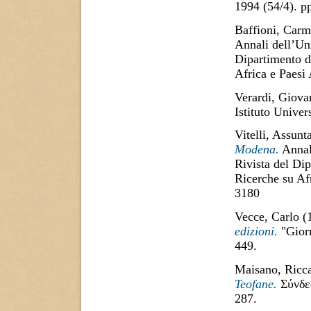
1994 (54/4). 
Baffioni, Carm
Annali dell’Uni
Dipartimento di
Africa e Paesi
Verardi, Giova
Istituto Univer
Vitelli, Assunt
Modena.
Annali
Rivista del Dip
Ricerche su Af
3180
Vecce, Carlo
(
edizioni.
"Giorn
449.
Maisano, Ricc
Teofane.
Σύνδεσ
287.