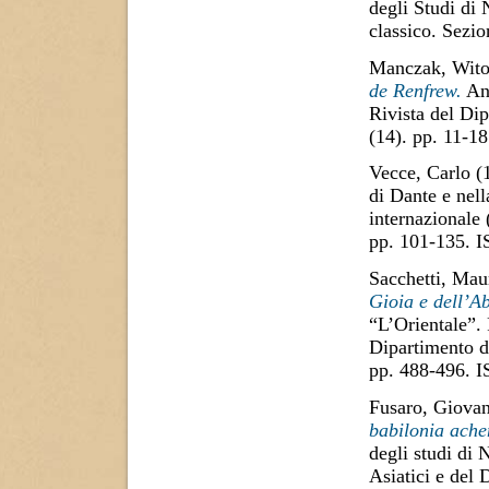
degli Studi di
classico. Sezi
Manczak, Wito
de Renfrew.
Ann
Rivista del Di
(14). pp. 11-1
Vecce, Carlo
(
di Dante e nel
internazionale
pp. 101-135. 
Sacchetti, Mau
Gioia e dell’A
“L’Orientale”. 
Dipartimento di
pp. 488-496. 
Fusaro, Giova
babilonia ache
degli studi di 
Asiatici e del 