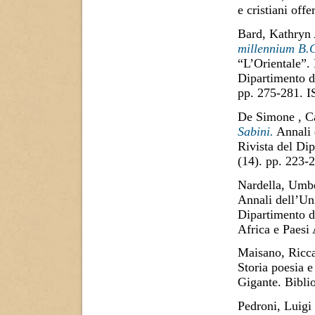
e cristiani off
Bard, Kathryn
millennium B.
“L’Orientale”. 
Dipartimento di
pp. 275-281. 
De Simone , C
Sabini.
Annali d
Rivista del Di
(14). pp. 223
Nardella, Umb
Annali dell’Uni
Dipartimento di
Africa e Paesi
Maisano, Ricc
Storia poesia e
Gigante. Bibli
Pedroni, Luigi