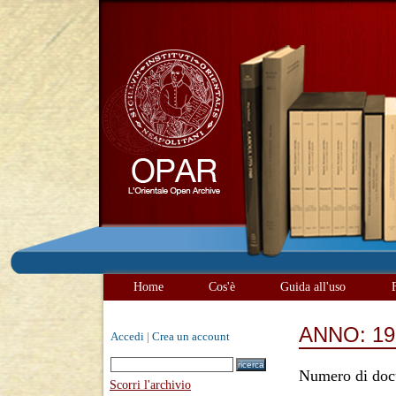
Home
Cos'è
Guida all'uso
ANNO: 19
Accedi
|
Crea un account
Numero di doc
Scorri l'archivio