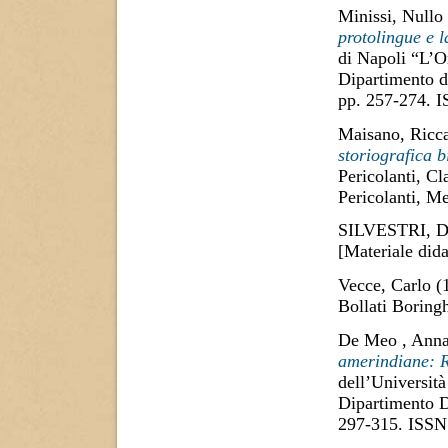
Minissi, Nullo
protolingue e l
di Napoli “L’Or
Dipartimento di
pp. 257-274. 
Maisano, Ricc
storiografica b
Pericolanti, Cl
Pericolanti, Me
SILVESTRI,
[Materiale dida
Vecce, Carlo
(
Bollati Boringh
De Meo , Ann
amerindiane: R
dell’Università
Dipartimento D
297-315. ISSN