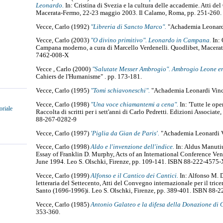
Leonardo.
In: Cristina di Svezia e la cultura delle accademie. Atti d
Macerata-Fermo, 22-23 maggio 2003. Il Calamo, Roma, pp. 251-260
Vecce, Carlo
(1992)
"Libreria di Sancto Marco".
"Achademia Leonardi
Vecce, Carlo
(2003)
"O divino primitivo". Leonardo in Campana.
In: 
Campana moderno, a cura di Marcello Verdenelli. Quodlibet, Macerat
7462-008-X
Vecce , Carlo
(2000)
"Salutate Messer Ambrogio". Ambrogio Leone ent
Cahiers de l'Humanisme" . pp. 173-181.
Vecce, Carlo
(1995)
"Tomi schiavoneschi".
"Achademia Leonardi Vinci"
Vecce, Carlo
(1998)
"Una voce chiamantemi a cena".
In: 'Tutte le ope
oriale
Raccolta di scritti per i sett'anni di Carlo Pedretti. Edizioni Associa
88-267-0282-9
Vecce, Carlo
(1997)
'Piglia da Gian de Paris'.
"Achademia Leonardi Vi
Vecce, Carlo
(1998)
Aldo e l'invenzione dell'indice.
In: Aldus Manutiu
Essay of Franklin D. Murphy, Acts of an International Conference Ven
June 1994. Leo S. Olschki, Firenze, pp. 109-141. ISBN 88-222-4575-
Vecce, Carlo
(1999)
Alfonso e il Cantico dei Cantici.
In: Alfonso M. D
letteraria del Settecento, Atti del Convegno internazionale per il trice
Santo (1696-1996)i. Leo S. Olschki, Firenze, pp. 389-401. ISBN 88-
Vecce, Carlo
(1985)
Antonio Galateo e la difesa della Donazione di 
353-360.