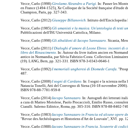
Vecce, Carlo
(1998)
Girolamo Aleandro a Parigi.
In: Passer les Monts:
en France (1494-1525), Xe Colloque de la Société française d'étude d
Champion, Paris, pp. 327-343.
Vecce, Carlo
(2012)
Giuseppe Billanovich.
Istituto dell'Enciclopedia 
Vecce, Carlo
(1985)
Gli umanisti e la musica. Un'antologia di testi u
Pubblicazioni dell'ISU Università Cattolica, Milano.
Vecce, Carlo
(1998)
Gli zibaldoni di Iacopo Sannazaro.
Sicania, Mes
Vecce, Carlo
(2011)
I Dialoghi d’amore di Leone Ebreo: incontri di cu
libro del Rinascimento.
In: Autour du livre italien ancien en Normandie
antico in Normandia, par Silvia Fabrizio-Costa. Collection Liminaires 
(19). LANG, Bern, pp. 321-331. ISBN 978-3-0343-0646-1
Vecce, Carlo
(1992)
I memoriali ungheresi di Diomede Carafa.
"Prospe
487.
Vecce, Carlo
(2008)
I sogni di Cardano.
In: I sogni e la scienza nella l
Natascia Tonelli, Atti del Convegno di Siena (16-18 novembre 2006). P
ISBN 978-88-7781-959-8
Vecce, Carlo
(2014)
Iacopo Sannazaro.
In: Autografi dei letterati ital
a cura di Matteo Motolese, Paolo Procaccioli, Emilio Russo, consule
Ciaralli. Salerno Editrice, Roma, pp. 305-316. ISBN 978-88-8402-74
Vecce, Carlo
(1983)
Iacopo Sannazaro in Francia ed alcune opere del
"Revue des Archéologues et Historiens d'Art de Louvain", XVI . pp. 1
Vecce, Carlo
(1988)
Iacopo Sannazaro in Francia. Scoperte di codici 