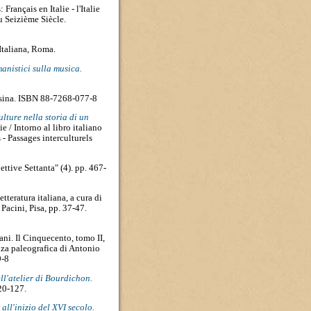
 Français en Italie - l'Italie
u Seizième Siècle.
Italiana, Roma.
manistici sulla musica.
sina. ISBN 88-7268-077-8
lture nella storia di un
 / Intorno al libro italiano
- Passages interculturels
ttive Settanta" (4). pp. 467-
etteratura italiana, a cura di
acini, Pisa, pp. 37-47.
iani. Il Cinquecento, tomo II,
nza paleografica di Antonio
9-8
l'atelier di Bourdichon.
20-127.
all'inizio del XVI secolo.