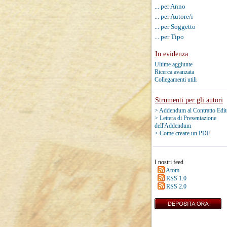
... per Anno
... per Autore/i
... per Soggetto
... per Tipo
In evidenza
Ultime aggiunte
Ricerca avanzata
Collegamenti utili
Strumenti per gli autori
> Addendum al Contratto Edit
> Lettera di Presentazione
dell'Addendum
> Come creare un PDF
I nostri feed
Atom
RSS 1.0
RSS 2.0