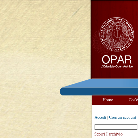
Home
Cos'
Accedi
|
Crea un account
Scorri l'archivio