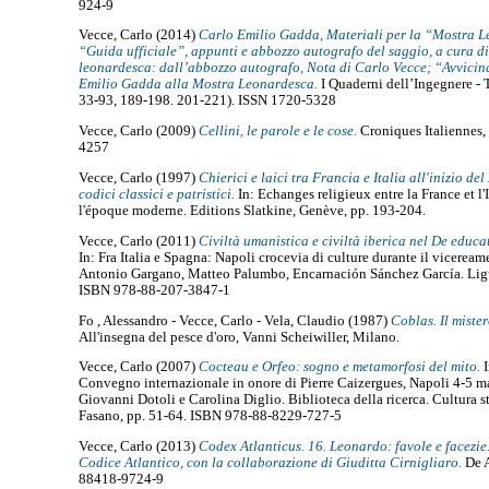
924-9
Vecce, Carlo
(2014)
Carlo Emilio Gadda, Materiali per la “Mostra Le
“Guida ufficiale”, appunti e abbozzo autografo del saggio, a cura d
leonardesca: dall’abbozzo autografo, Nota di Carlo Vecce; “Avvici
Emilio Gadda alla Mostra Leonardesca.
I Quaderni dell’Ingegnere - T
33-93, 189-198. 201-221). ISSN 1720-5328
Vecce, Carlo
(2009)
Cellini, le parole e le cose.
Croniques Italiennes, 
4257
Vecce, Carlo
(1997)
Chierici e laici tra Francia e Italia all'inizio de
codici classici e patristici.
In: Echanges religieux entre la France et l
l'époque moderne. Editions Slatkine, Genève, pp. 193-204.
Vecce, Carlo
(2011)
Civiltà umanistica e civiltà iberica nel De educ
In: Fra Italia e Spagna: Napoli crocevia di culture durante il vicereame,
Antonio Gargano, Matteo Palumbo, Encarnación Sánchez García. Ligu
ISBN 978-88-207-3847-1
Fo , Alessandro
-
Vecce, Carlo
-
Vela, Claudio
(1987)
Coblas. Il mister
All'insegna del pesce d'oro, Vanni Scheiwiller, Milano.
Vecce, Carlo
(2007)
Cocteau e Orfeo: sogno e metamorfosi del mito.
I
Convegno internazionale in onore di Pierre Caizergues, Napoli 4-5 m
Giovanni Dotoli e Carolina Diglio. Biblioteca della ricerca. Cultura s
Fasano, pp. 51-64. ISBN 978-88-8229-727-5
Vecce, Carlo
(2013)
Codex Atlanticus. 16. Leonardo: favole e facezie
Codice Atlantico, con la collaborazione di Giuditta Cirnigliaro.
De A
88418-9724-9