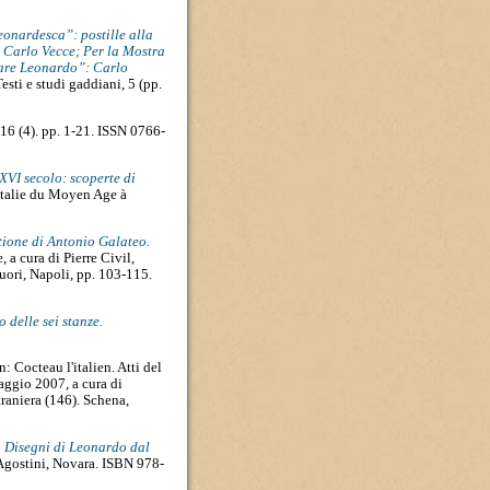
onardesca”: postille alla
i Carlo Vecce; Per la Mostra
nare Leonardo”: Carlo
esti e studi gaddiani, 5 (pp.
16 (4). pp. 1-21. ISSN 0766-
l XVI secolo: scoperte di
'Italie du Moyen Age à
atione di Antonio Galateo.
 a cura di Pierre Civil,
ori, Napoli, pp. 103-115.
o delle sei stanze.
n: Cocteau l'italien. Atti del
aggio 2007, a cura di
traniera (146). Schena,
. Disegni di Leonardo dal
gostini, Novara. ISBN 978-