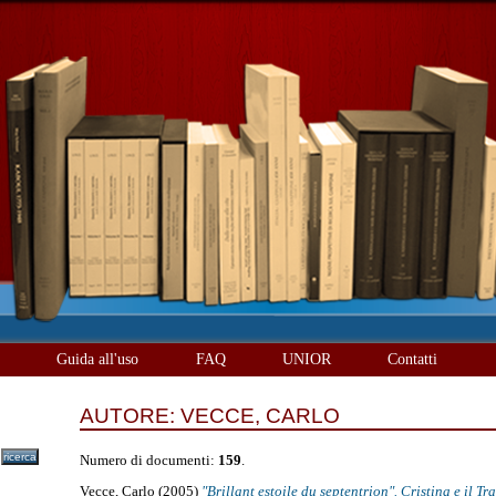
è
Guida all'uso
FAQ
UNIOR
Contatti
AUTORE:
VECCE, CARLO
Numero di documenti:
159
.
Vecce, Carlo
(2005)
"Brillant estoile du septentrion". Cristina e il Tra