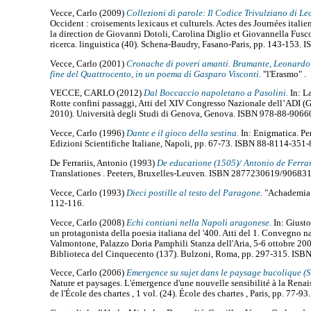
Vecce, Carlo
(2009)
Collezioni di parole: Il Codice Trivulziano di L
Occident : croisements lexicaus et culturels. Actes des Journées italie
la direction de Giovanni Dotoli, Carolina Diglio et Giovannella Fusco
ricerca. linguistica (40). Schena-Baudry, Fasano-Paris, pp. 143-153
Vecce, Carlo
(2001)
Cronache di poveri amanti. Bramante, Leonardo e
fine del Quattrocento, in un poema di Gasparo Visconti.
"l'Erasmo" .
VECCE, CARLO
(2012)
Dal Boccaccio napoletano a Pasolini.
In: La
Rotte confini passaggi, Atti del XIV Congresso Nazionale dell’ADI (
2010). Università degli Studi di Genova, Genova. ISBN 978-88-9066
Vecce, Carlo
(1996)
Dante e il gioco della sestina.
In: Enigmatica. Per
Edizioni Scientifiche Italiane, Napoli, pp. 67-73. ISBN 88-8114-351-
De Ferrariis, Antonio
(1993)
De educatione (1505)/ Antonio de Ferrari
Translationes . Peeters, Bruxelles-Leuven. ISBN 2877230619/90683
Vecce, Carlo
(1993)
Dieci postille al testo del Paragone.
"Achademia L
112-116.
Vecce, Carlo
(2008)
Echi contiani nella Napoli aragonese.
In: Giusto
un protagonista della poesia italiana del '400. Atti del 1. Convegno na
Valmontone, Palazzo Doria Pamphili Stanza dell'Aria, 5-6 ottobre 2006
Biblioteca del Cinquecento (137). Bulzoni, Roma, pp. 297-315. IS
Vecce, Carlo
(2006)
Emergence su sujet dans le paysage bucolique (S
Nature et paysages. L'émergence d'une nouvelle sensibilité à la Renai
de l'École des chartes , 1 vol. (24). École des chartes , Paris, pp. 77