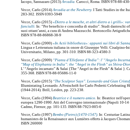
Iacopo, Sannazaro
(2013)
Arcadia.
Carocci, Roma. ISBN 978-88-430
Vecce, Carlo
(2014)
Arcadia at the Newberry.
I Tatti Studies in the It
283-302. ISSN 0393-5949
Vecce, Carlo
(2015)
«Dietro a le mosche, et altri dietro a i grilli»: va
fanciulli.
In: “Per beneficio e concordia di studio”. Studi danteschi of
suoi ottant’anni, a cura di Andrea Mazzucchi. Bertoncello Artigrafiche
ISBN 978-88-86868-38-9
Vecce, Carlo
(2000)
«In Actii bibliotheca»: appunti sui libri di Sann
Lingua e Letteratura italiana in onore di Giuseppe Velli. Cisalpino-Ist
Universitario, Milano, pp. 301-310. ISBN 88-323-4580-3
Vecce, Carlo
(2009)
“Pianta d’Ellefante d’India”: l’ “Angelo Incarn
“Map of Elephanta in India”: the “Angel in the Flesh” as Shiva-Dio
L’ “Angelo incarnato” & Salai {The “Angel in the Flesh” & Salai }. Ca
355-368. ISBN 978-88-95686-11-0
Vecce, Carlo
(2015)
“The Sculptor Says”. Leonardo and Gian Cristo
Illumintating Leonardo. A Festschrift for Carlo Pedretti Celebrating H
(1944-2014). Brill, Leiden, pp. 223-238.
Vecce, Carlo
(1994)
Beatrice e il numero amico.
In: Beatrice nell'ope
europea 1290-1990. Atti del Convegno internazionale (Napoli 10-14
Cadmo, Firenze, pp. 101-135. ISBN 88-7923-005-0
Vecce, Carlo
(1997)
Bembo (Pietro) (1470-1547).
In: Centuriae Latina
humanistes de la Renaissance aux Lumières offerts à Jacques Chomara
ISBN 260000