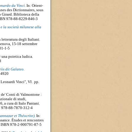
eonardo da Vinci.
In: Orient-
nnes des Dictionnaires, sous
 Girard. Biblioteca della
. ISBN 978-88-8229-846-3
 la società milanese alla
 letteratura degli Italiani.
Genova, 15-18 settembre
01-1-5
 una poietica ludica.
8
is dit Galateo.
14920
eonardi Vinci", VI . pp.
 de' Conti di Valmontone :
zionale di studi,
, a cura di Italo Pantani.
BN 978-88-7870-312-4
annazar et Théocrite).
In:
ssance. Études et rencontres
-93. ISBN 978-2-900791-87-5