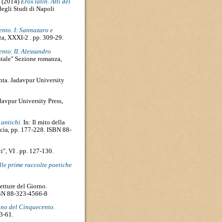
. (2014)
Eros latin. Atti del
egli Studi di Napoli
ento. I: Sannazaro e
za, XXXI-2 . pp. 309-29.
nto. II. Alessandro
entale" Sezione romanza,
a. Jadavpur University
davpur University Press,
antichi.
In: Il mito della
scia, pp. 177-228. ISBN 88-
", VI . pp. 127-130.
le prime raccolte poetiche
letture del Giorno.
ISBN 88-323-4566-8
ano del Cinquecento.
43-61.