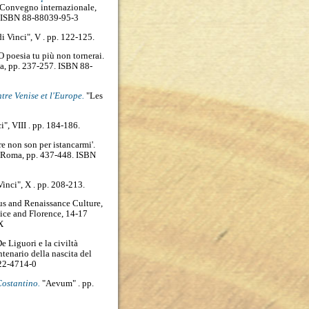
el Convegno internazionale,
. ISBN 88-88039-95-3
 Vinci", V . pp. 122-125.
O poesia tu più non tornerai.
a, pp. 237-257. ISBN 88-
re Venise et l'Europe.
"Les
, VIII . pp. 184-186.
re non son per istancarmi'.
te, Roma, pp. 437-448. ISBN
nci", X . pp. 208-213.
s and Renaissance Culture,
ice and Florence, 14-17
X
e Liguori e la civiltà
ntenario della nascita del
222-4714-0
Costantino.
"Aevum" . pp.