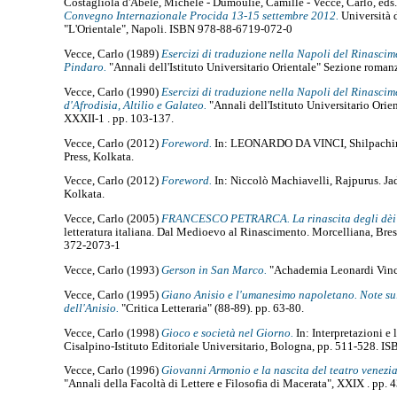
Costagliola d'Abele, Michele
-
Dumoulié, Camille
-
Vecce, Carlo
, eds
Convegno Internazionale Procida 13-15 settembre 2012.
Università d
"L'Orientale", Napoli. ISBN 978-88-6719-072-0
Vecce, Carlo
(1989)
Esercizi di traduzione nella Napoli del Rinascim
Pindaro.
"Annali dell'Istituto Universitario Orientale" Sezione roman
Vecce, Carlo
(1990)
Esercizi di traduzione nella Napoli del Rinascime
d'Afrodisia, Altilio e Galateo.
"Annali dell'Istituto Universitario Ori
XXXII-1 . pp. 103-137.
Vecce, Carlo
(2012)
Foreword.
In: LEONARDO DA VINCI, Shilpachint
Press, Kolkata.
Vecce, Carlo
(2012)
Foreword.
In: Niccolò Machiavelli, Rajpurus. Ja
Kolkata.
Vecce, Carlo
(2005)
FRANCESCO PETRARCA. La rinascita degli dèi 
letteratura italiana. Dal Medioevo al Rinascimento. Morcelliana, Bre
372-2073-1
Vecce, Carlo
(1993)
Gerson in San Marco.
"Achademia Leonardi Vinci
Vecce, Carlo
(1995)
Giano Anisio e l'umanesimo napoletano. Note sul
dell'Anisio.
"Critica Letteraria" (88-89). pp. 63-80.
Vecce, Carlo
(1998)
Gioco e società nel Giorno.
In: Interpretazioni e 
Cisalpino-Istituto Editoriale Universitario, Bologna, pp. 511-528. 
Vecce, Carlo
(1996)
Giovanni Armonio e la nascita del teatro venezi
"Annali della Facoltà di Lettere e Filosofia di Macerata", XXIX . pp. 