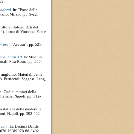
59.
moderni.
In: "Prose della
tario, Milano, pp. 9-22.
ittore filologo. Atti del
), a cura di Vincenzo Fera e
1
Prose".
"Aevum" . pp. 521-
 di Luigi XII.
In: Studi in
ionali, Pisa-Roma, pp. 559-
angioino. Materiali per la
 A. Perriccioli Saggese. Lang,
n: Codici miniati della
Italiane, Napoli, pp. 112-
ra italiana della modernità
ori, Napoli, pp. 393-402.
iedi».
In: Lectura Dantis
2-670. ISBN 978-88-8402-