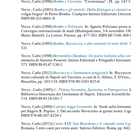
Vecce, Carlo
(1996)
Bembo e Cicerone.
"Ciceroniana" , IX . pp. 147-1
Vecce , Carlo
(2001)
Bembo e gli antichi. Dalla filologia ai classici 
volgar lingua" di Pietro Bembo. Cisalpino-Istituto Editoriale Universi
ISBN 88-323-4601-X
Vecce, Carlo
(1998)
Bembo e Poliziano.
In: Agnolo Poliziano poeta scr
Convegno internazionale di studi (Montepulciano, 3-6 novembre 1994
Mario Martelli. Le Lettere, Firenze, pp. 477-503. ISBN 88-7166-369-
Vecce, Carlo
(1995)
Bembo, Boccaccio, e due varianti al testo delle "
531.
Vecce, Carlo
(1998)
Bernardino Dardano. Un poeta italiano alla corte
memoria di Antonio Possenti. Istituti Editoriali e Poligrafici Internaz
573. ISBN 88-8147-130-2
Vecce, Carlo
(2012)
Boccaccio e Sannazaro (angioini).
In: Boccaccio 
storia culturale di Napoli nel Trecento, a cura di G. Alfano, T. D’Urso,
Bruxelles, pp. 103-118. ISBN 978-90-5201-825-6
Vecce , Carlo
(1995)
C. Plinius Secundus, Epistolae et Panegyricus.
I
Biblioteca Oratoriana dei Girolamini di Napoli. Edizioni Scientifiche 
114. ISBN 88-8114-181-7
Vecce, Carlo
(2009)
Calvino legge Leonardo.
In: Studi sulla letteratu
per Angelo R. Pupino. 2. Dal secondo Novecento ai giorni nostri. Ligu
ISBN 978-88-207-4259-1
Vecce, Carlo
(2015)
Canto XXII. San Benedetto e il «mondo sotto li p
Romana. Cento canti per cento anni. Salerno Editrice, Roma, pp. 64