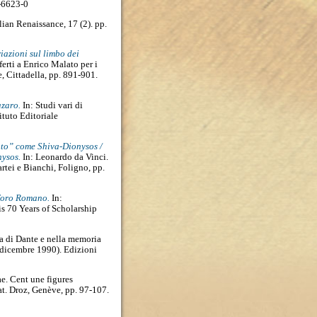
-6623-0
alian Renaissance, 17 (2). pp.
riazioni sul limbo dei
ferti a Enrico Malato per i
, Cittadella, pp. 891-901.
azaro.
In: Studi vari di
ituto Editoriale
ato” come Shiva-Dionysos /
nysos.
In: Leonardo da Vinci.
rtei e Bianchi, Foligno, pp.
foro Romano.
In:
is 70 Years of Scholarship
ra di Dante e nella memoria
 dicembre 1990). Edizioni
e. Cent une figures
t. Droz, Genève, pp. 97-107.