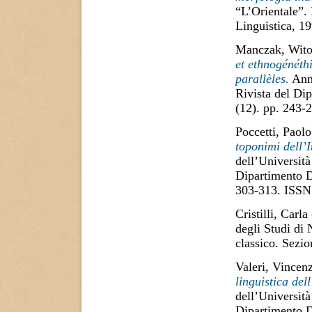
“L’Orientale”.
Linguistica, 1
Manczak, Wito
et ethnogénéth
parallèles.
Anna
Rivista del Di
(12). pp. 243
Poccetti, Paolo
toponimi dell’
dell’Università
Dipartimento D
303-313. ISSN
Cristilli, Carla
degli Studi di
classico. Sezi
Valeri, Vincen
linguistica del
dell’Università
Dipartimento D