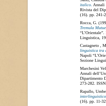
italico.
Annali d
Rivista del Di
(16). pp. 241
Rocca, G.
(19
Tremula Mutue
“L’Orientale”.
Linguistica, 1
Castagneto , M
linguistica tra
Napoli “L’Orie
Sezione Lingui
Marchesini Vel
Annali dell’Uni
Dipartimento D
273-282. ISSN
Rapallo, Umbe
interlinguistico
(16). pp. 11-3