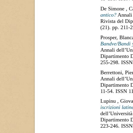
De Simone , C
antico?
Annali 
Rivista del Di
(21). pp. 211
Prosper, Blanc
Bandve/Bandi y
Annali dell’Uni
Dipartimento D
255-298. ISSN
Berrettoni, Pie
Annali dell’Uni
Dipartimento D
11-54. ISSN 1
Lupinu , Giov
iscrizioni lati
dell’Università
Dipartimento D
223-246. ISSN