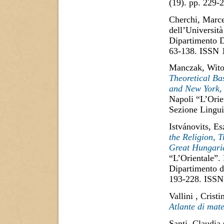
(19). pp. 229
Cherchi, Marce
dell’Università
Dipartimento D
63-138. ISSN 
Manczak, Wito
Theoretical Ba
and New York,
Napoli “L’Orie
Sezione Lingui
Istvánovits, Es
the Religion, T
Great Hungari
“L’Orientale”. 
Dipartimento di
193-228. ISSN
Vallini , Cristi
Atlante di mate
Santi, Claudia