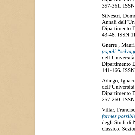
357-361. ISSN
Silvestri, Dom
Annali dell’Uni
Dipartimento D
43-48. ISSN 1
Gnerre , Mauri
popoli “selvag
dell’Università
Dipartimento D
141-166. ISSN
Adiego, Ignaci
dell’Università
Dipartimento D
257-260. ISSN
Villar, Francis
formes possible
degli Studi di
classico. Sezi