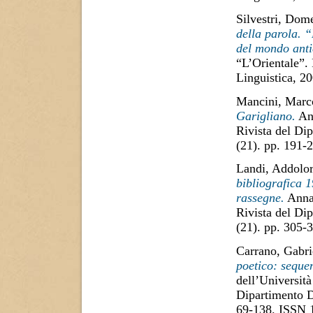
Silvestri, Dom
della parola. “
del mondo anti
“L’Orientale”.
Linguistica, 2
Mancini, Marc
Garigliano.
Ann
Rivista del Di
(21). pp. 191
Landi, Addolor
bibliografica 1
rassegne.
Annal
Rivista del Di
(21). pp. 305
Carrano, Gabri
poetico: seque
dell’Università
Dipartimento D
69-138. ISSN 