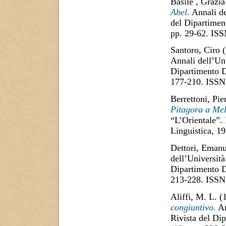
Basile , Grazia
Abel.
Annali de
del Dipartimen
pp. 29-62. IS
Santoro, Ciro
(
Annali dell’Uni
Dipartimento D
177-210. ISSN
Berrettoni, Pie
Pitagora a Mel
“L’Orientale”.
Linguistica, 1
Dettori, Emanu
dell’Università
Dipartimento D
213-228. ISSN
Aliffi, M. L.
(
congiuntivo.
An
Rivista del Di