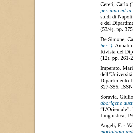
Cereti, Carlo
(
persiano ed in 
studi di Napoli
e del Dipartime
(53/4). pp. 37
De Simone, Ca
her”).
Annali d
Rivista del Di
(12). pp. 261
Imperato, Mar
dell’Università
Dipartimento D
327-356. ISSN
Soravia, Giuli
aborigene aust
“L’Orientale”.
Linguistica, 1
Angeli, F.
-
Val
morfologia ind