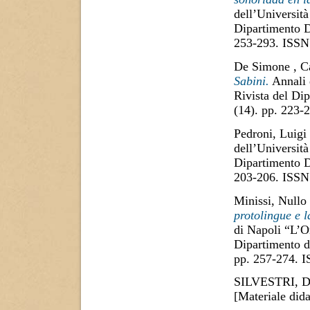
dell’Università
Dipartimento D
253-293. ISSN
De Simone , C
Sabini.
Annali d
Rivista del Di
(14). pp. 223
Pedroni, Luigi
dell’Università
Dipartimento D
203-206. ISSN
Minissi, Nullo
protolingue e l
di Napoli “L’Or
Dipartimento di
pp. 257-274. 
SILVESTRI,
[Materiale dida