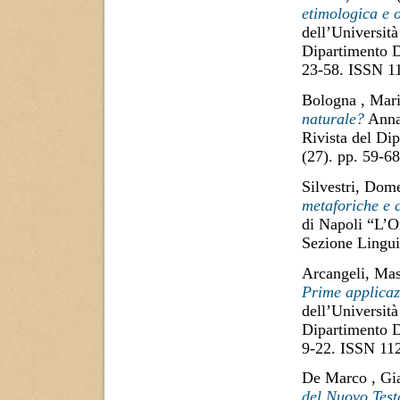
etimologica e o
dell’Università
Dipartimento D
23-58. ISSN 1
Bologna , Mari
naturale?
Annal
Rivista del Di
(27). pp. 59-6
Silvestri, Dom
metaforiche e 
di Napoli “L’O
Sezione Lingui
Arcangeli, Ma
Prime applicazi
dell’Università
Dipartimento D
9-22. ISSN 11
De Marco , Gi
del Nuovo Test