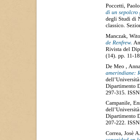
Poccetti, Paolo
di un sepolcro 
degli Studi di
classico. Sezi
Manczak, Wito
de Renfrew.
Ann
Rivista del Di
(14). pp. 11-1
De Meo , Ann
amerindiane: R
dell’Università
Dipartimento D
297-315. ISSN
Campanile, En
dell’Università
Dipartimento D
207-222. ISSN
Correa, Josè A
sonoridad en la