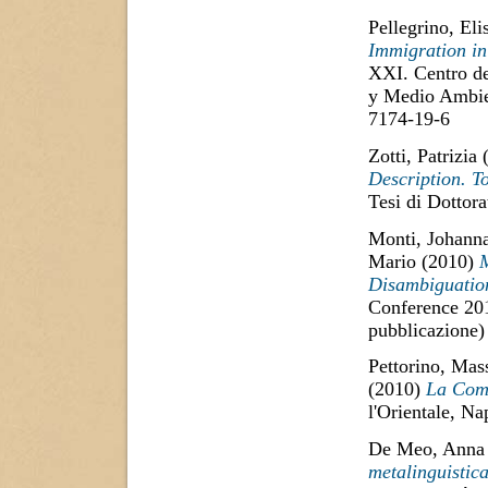
Pellegrino, Eli
Immigration in
XXI. Centro de
y Medio Ambie
7174-19-6
Zotti, Patrizia
(
Description. T
Tesi di Dottora
Monti, Johann
Mario
(2010)
M
Disambiguatio
Conference 201
pubblicazione)
Pettorino, Ma
(2010)
La Comu
l'Orientale, N
De Meo, Anna
metalinguistica