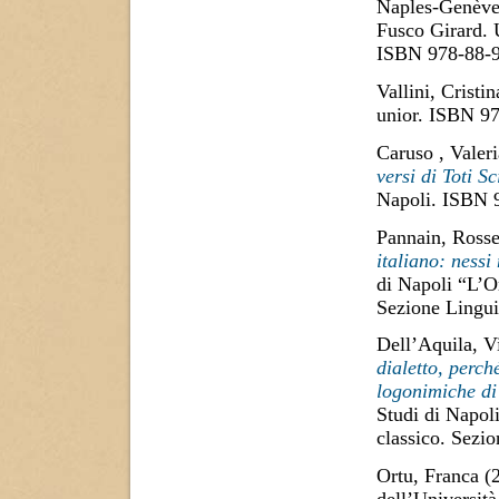
Naples-Genève. 
Fusco Girard. U
ISBN 978-88-
Vallini, Cristin
unior. ISBN 97
Caruso , Valeri
versi di Toti Sc
Napoli. ISBN 
Pannain, Rosse
italiano: nessi
di Napoli “L’O
Sezione Lingui
Dell’Aquila, Vi
dialetto, perch
logonimiche di 
Studi di Napol
classico. Sezi
Ortu, Franca
(