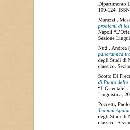
Dipartimento D
109-124. ISSN
Marazzi , Mass
problemi di les
Napoli “L’Orie
Sezione Lingui
Nuti , Andrea
(
panoramica tra 
degli Studi di
classico. Sezi
Scotto Di Frec
di Punta della
“L’Orientale”.
Linguistica, 2
Poccetti, Paolo
Teanum Apulum.
degli Studi di
classico. Sezi