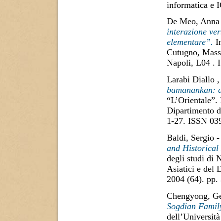
informatica e 
De Meo, Anna
interazione ver
elementare”.
In
Cutugno, Massi
Napoli, L04 .
Larabi Diallo
bamanankan: d
“L’Orientale”. 
Dipartimento di
1-27. ISSN 03
Baldi, Sergio
and Historical
degli studi di 
Asiatici e del 
2004 (64). pp
Chengyong, G
Sogdian Family
dell’Università