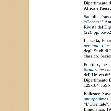
Dipartimento di
Africa e Paesi
Santulli, Franc
“Occam”?
Anna
Rivista del Di
(22). pp. 55-6
Lanzetta, Ema
persiano. L’uso
degli Studi di
classico. Sezi
Pontillo , Tizi
formazione con
dell’Università
Dipartimento D
129-184. ISSN
Ballester, Xave
antroponimos.
“L’Orientale”.
Linguistica, 1