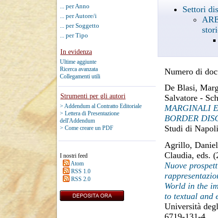
... per Anno
Settori d
... per Autore/i
AREA
... per Soggetto
stor
... per Tipo
In evidenza
Ultime aggiunte
Ricerca avanzata
Numero di docu
Collegamenti utili
De Blasi, Marg
Strumenti per gli autori
Salvatore
-
Sch
> Addendum al Contratto Editoriale
MARGINALI E
> Lettera di Presentazione
BORDER DIS
dell'Addendum
Studi di Napol
> Come creare un PDF
Agrillo, Danie
Claudia
, eds. 
I nostri feed
Atom
Nuove prospetti
RSS 1.0
rappresentazion
RSS 2.0
World in the i
to textual and 
Università deg
6719-131-4