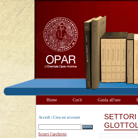
Home
Cos'è
Guida all'uso
SETTORI 
Accedi
|
Crea un account
GLOTTOL
Scorri l'archivio