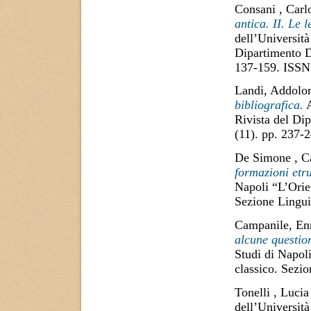
Consani , Carl
antica. II. Le l
dell’Università
Dipartimento D
137-159. ISSN
Landi, Addolor
bibliografica.
A
Rivista del Di
(11). pp. 237
De Simone , C
formazioni etr
Napoli “L’Orie
Sezione Lingui
Campanile, En
alcune questio
Studi di Napol
classico. Sezi
Tonelli , Lucia
dell’Università