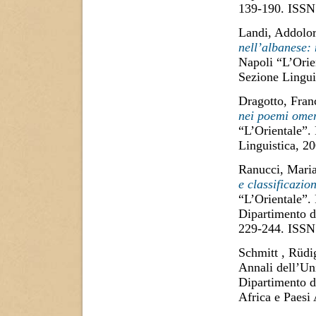
139-190. ISSN
Landi, Addolor
nell’albanese
Napoli “L’Orie
Sezione Lingui
Dragotto, Fran
nei poemi omer
“L’Orientale”.
Linguistica, 2
Ranucci, Mari
e classificazion
“L’Orientale”. 
Dipartimento di
229-244. ISSN
Schmitt , Rüdi
Annali dell’Uni
Dipartimento di
Africa e Paesi