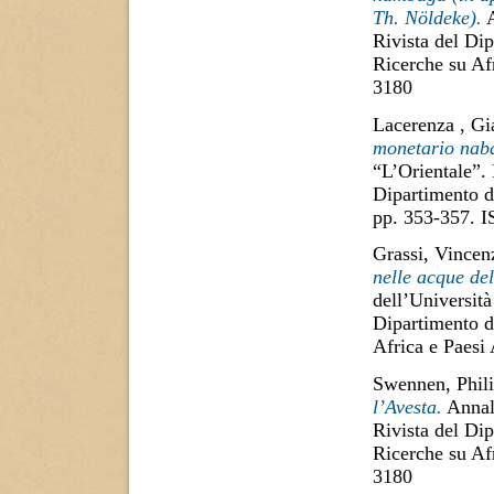
Th. Nöldeke).
A
Rivista del Dip
Ricerche su Af
3180
Lacerenza , Gi
monetario nab
“L’Orientale”. 
Dipartimento di
pp. 353-357. 
Grassi, Vincen
nelle acque de
dell’Università
Dipartimento di
Africa e Paesi
Swennen, Phil
l’Avesta.
Annali
Rivista del Dip
Ricerche su Af
3180