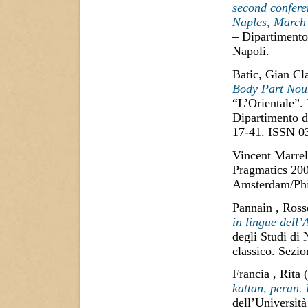
second confere
Naples, March
– Dipartimento 
Napoli.
Batic, Gian Cl
Body Part Nou
“L’Orientale”. 
Dipartimento di
17-41. ISSN 0
Vincent Marrel
Pragmatics 200
Amsterdam/Phi
Pannain , Ross
in lingue dell’
degli Studi di
classico. Sezi
Francia , Rita
(
kattan, peran.
dell’Università