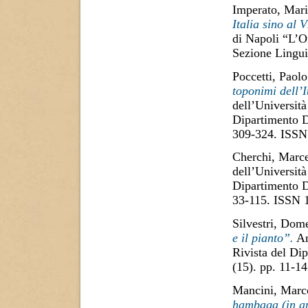
Imperato, Mar
Italia sino al 
di Napoli “L’O
Sezione Lingui
Poccetti, Paolo
toponimi dell’
dell’Università
Dipartimento D
309-324. ISSN
Cherchi, Marce
dell’Università
Dipartimento D
33-115. ISSN 
Silvestri, Dom
e il pianto”.
An
Rivista del Di
(15). pp. 11-1
Mancini, Marc
hambaga (in a