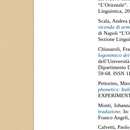
“L’Orientale”.
Linguistica, 2
Scala, Andrea
vicenda di arm.
di Napoli “L’O
Sezione Lingui
Chiusaroli, Fr
logonimico dei
dell’Università
Dipartimento D
59-68. ISSN 1
Pettorino, Ma
phonetics: Ital
EXPERIMENTA
Monti, Johann
traduzione.
In: 
Franco Angeli,
Calvetti, Paolo