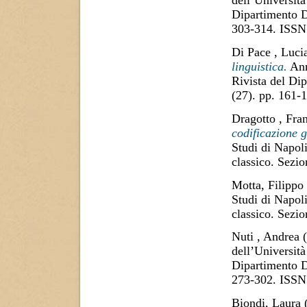
dell’Università
Dipartimento D
303-314. ISSN
Di Pace , Luci
linguistica.
Ann
Rivista del Di
(27). pp. 161
Dragotto , Fra
codificazione 
Studi di Napol
classico. Sezi
Motta, Filippo
Studi di Napol
classico. Sezi
Nuti , Andrea
(
dell’Università
Dipartimento D
273-302. ISSN
Biondi, Laura