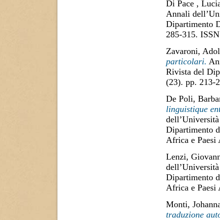
Di Pace , Luci
Annali dell’Uni
Dipartimento D
285-315. ISSN
Zavaroni, Adol
particolari.
Ann
Rivista del Di
(23). pp. 213
De Poli, Barba
linguistique en
dell’Università
Dipartimento di
Africa e Paesi
Lenzi, Giovan
dell’Università
Dipartimento di
Africa e Paesi
Monti, Johann
traduzione aut