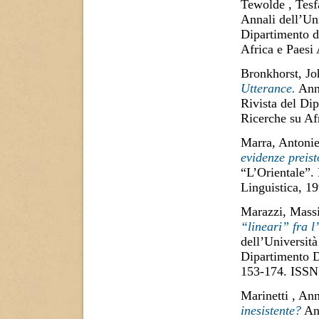
Tewolde , Tesf
Annali dell’Uni
Dipartimento di
Africa e Paesi
Bronkhorst, Jo
Utterance.
Anna
Rivista del Dip
Ricerche su Af
Marra, Antonie
evidenze preist
“L’Orientale”.
Linguistica, 1
Marazzi, Mass
“lineari” fra l
dell’Università
Dipartimento D
153-174. ISSN
Marinetti , An
inesistente?
Ann